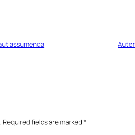
m aut assumenda
Autem
.
Required fields are marked
*