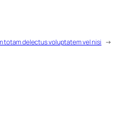
 totam delectus voluptatem vel nisi
→