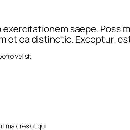
dio exercitationem saepe. Poss
 et ea distinctio. Excepturi es
rro vel sit
t maiores ut qui