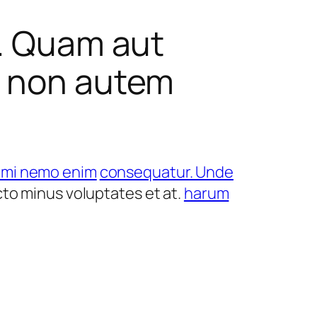
s. Quam aut
a non autem
nimi nemo enim
consequatur. Unde
ecto minus voluptates et at.
harum