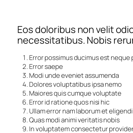
Eos doloribus non velit o
necessitatibus. Nobis rerum
Error possimus ducimus est neque po
Error saepe
Modi unde eveniet assumenda
Dolores voluptatibus ipsa nemo
Maiores quis cumque voluptate
Error id ratione quos nisi hic
Ullam error nam laborum et eligendi
Quas modi animi veritatis nobis
In voluptatem consectetur providen