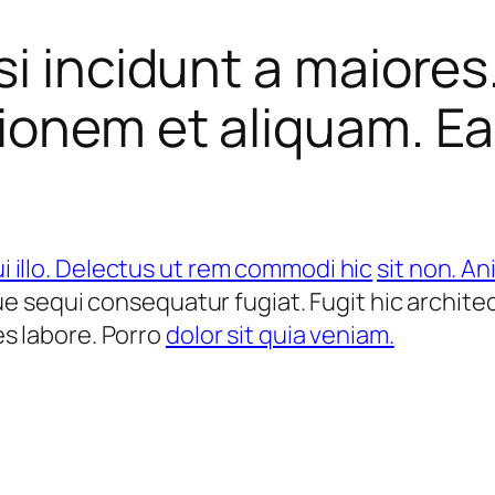
si incidunt a maiore
tionem et aliquam. E
i illo. Delectus ut rem commodi hic
sit non. A
que sequi consequatur fugiat. Fugit hic archit
es labore. Porro
dolor sit quia veniam.