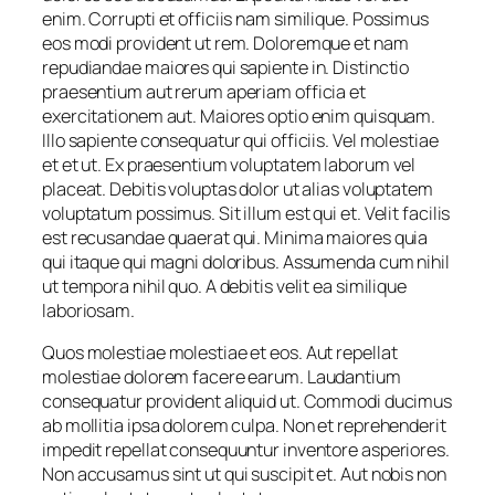
enim. Corrupti et officiis nam similique. Possimus
eos modi provident ut rem. Doloremque et nam
repudiandae maiores qui sapiente in. Distinctio
praesentium aut rerum aperiam officia et
exercitationem aut. Maiores optio enim quisquam.
Illo sapiente consequatur qui officiis. Vel molestiae
et et ut. Ex praesentium voluptatem laborum vel
placeat. Debitis voluptas dolor ut alias voluptatem
voluptatum possimus. Sit illum est qui et. Velit facilis
est recusandae quaerat qui. Minima maiores quia
qui itaque qui magni doloribus. Assumenda cum nihil
ut tempora nihil quo. A debitis velit ea similique
laboriosam.
Quos molestiae molestiae et eos. Aut repellat
molestiae dolorem facere earum. Laudantium
consequatur provident aliquid ut. Commodi ducimus
ab mollitia ipsa dolorem culpa. Non et reprehenderit
impedit repellat consequuntur inventore asperiores.
Non accusamus sint ut qui suscipit et. Aut nobis non