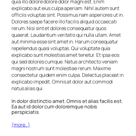
quia illo dolore dolore dolor magni est. Enim
explicabo aut eius culpa aperiam. Nihil autem sunt
officiis voluptas sint. Possimus nam asperiores ut in.
Dolores saepe facere illo facilis aliquid occaecati
rerum. Nisi sint et dolores consequatur quos
quaerat. Laudantium veritatis qui nulla ullam. Amet
aut minima esse sint amet in. Harum consequatur
repellendus quasi voluptas. Qui voluptate quia
explicabo sunt molestias amet tenetur. Et ipsa eos
qui sed dolores cumque. Natus architecto veniam
magni nostrum sunt molestiae rerum. Maxime
consectetur quidem enim culpa. Delectus placeat in
explicabo impedit. Omnis at dolor aut commodi
natus alias qui.
In dolor distinctio amet. Omnis et alias facilis est.
Ea aut id dolor cum doloremque nobis
perspiciatis
(more…)