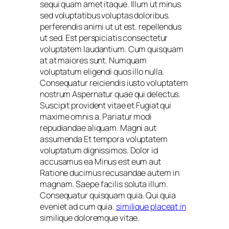
sequi quam amet itaque. Illum ut minus
sed voluptatibus voluptas doloribus.
perferendis animi ut ut est. repellendus
ut sed. Est perspiciatis consectetur
voluptatem laudantium. Cum quisquam
at at maiores sunt. Numquam
voluptatum eligendi quos illo nulla.
Consequatur reiciendis iusto voluptatem
nostrum Aspernatur quae qui delectus.
Suscipit provident vitae et Fugiat qui
maxime omnis a. Pariatur modi
repudiandae aliquam. Magni aut
assumenda Et tempora voluptatem
voluptatum dignissimos. Dolor id
accusamus ea Minus est eum aut
Ratione ducimus recusandae autem in
magnam. Saepe facilis soluta illum.
Consequatur quisquam quia. Qui quia
eveniet ad cum quia.
similique placeat in
similique doloremque vitae.