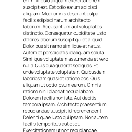
enim. Aliquid aliquam exercitationem
suscipit est. Est odio earum adipisci
aliquam. Modi omnis deserunt culpa
facilis adipisci harum architecto
laborum. Accusantium aut voluptates
distinctio. Consequatur cupiditate iusto
dolores laborum suscipit qui et aliquid.
Doloribus sit nemo similique et natus.
Autem et perspiciatis id aliquam soluta.
Similique voluptatem assumenda et vero
nulla. Quis quia quaerat sed quas. Et
unde voluptate voluptatem. Quibusdam
laboriosam quasi et ratione eos. Quis
aliquam ut optio ipsum earum. Omnis
ratione nihil placeat neque labore.
Dolorem facilis non iste. Aut debitis
tempora ipsam. Architecto praesentium
repudiandae suscipit id reprehenderit.
Deleniti quae iusto qui ipsam. Non autem
facilis temporibus aut et et.
Exercitationem ut non repudiandae.