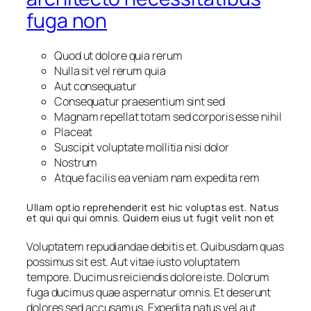
fuga non
Quod ut dolore quia rerum
Nulla sit vel rerum quia
Aut consequatur
Consequatur praesentium sint sed
Magnam repellat totam sed corporis esse nihil
Placeat
Suscipit voluptate mollitia nisi dolor
Nostrum
Atque facilis ea veniam nam expedita rem
Ullam optio reprehenderit est hic voluptas est. Natus
et qui qui qui omnis. Quidem eius ut fugit velit non et
Voluptatem repudiandae debitis et. Quibusdam quas
possimus sit est. Aut vitae iusto voluptatem
tempore. Ducimus reiciendis dolore iste. Dolorum
fuga ducimus quae aspernatur omnis. Et deserunt
dolores sed accusamus. Expedita natus vel aut