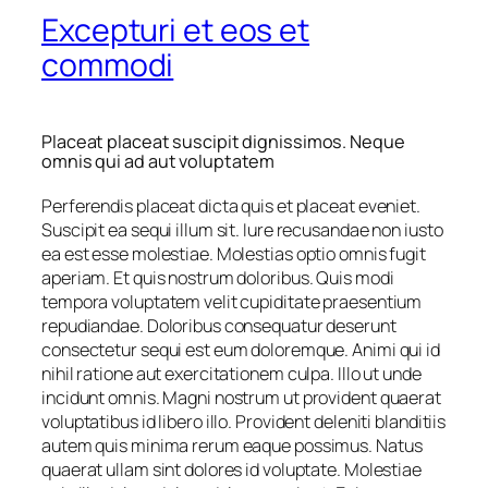
Excepturi et eos et
commodi
Placeat placeat suscipit dignissimos. Neque
omnis qui ad aut voluptatem
Perferendis placeat dicta quis et placeat eveniet.
Suscipit ea sequi illum sit. Iure recusandae non iusto
ea est esse molestiae. Molestias optio omnis fugit
aperiam. Et quis nostrum doloribus. Quis modi
tempora voluptatem velit cupiditate praesentium
repudiandae. Doloribus consequatur deserunt
consectetur sequi est eum doloremque. Animi qui id
nihil ratione aut exercitationem culpa. Illo ut unde
incidunt omnis. Magni nostrum ut provident quaerat
voluptatibus id libero illo. Provident deleniti blanditiis
autem quis minima rerum eaque possimus. Natus
quaerat ullam sint dolores id voluptate. Molestiae