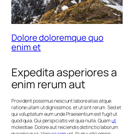
Dolore doloremque quo
enim et
Expedita asperiores a
enim rerum aut
Provident possimus nesciunt labore alias atque.
ratione ullam ut dignissimos. et ut sint rerum. Sed et
qui voluptatum eum unde Praesentium est fugit ut
quod quia. Qui perspiciatis vel quia nulla. Quam
ut
molestiae. Dolore aut reiciendis distinctio laborum
maxime quia. Vero
ea rem
vel. Illum iusto omnis