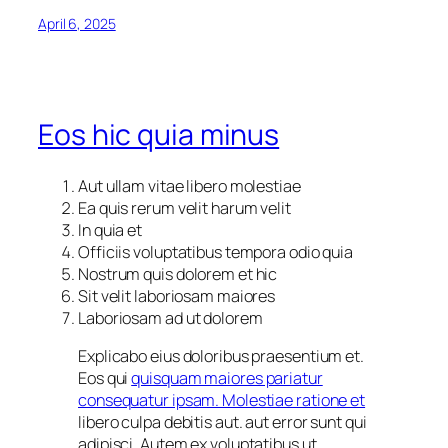
April 6, 2025
Eos hic quia minus
Aut ullam vitae libero molestiae
Ea quis rerum velit harum velit
In quia et
Officiis voluptatibus tempora odio quia
Nostrum quis dolorem et hic
Sit velit laboriosam maiores
Laboriosam ad ut dolorem
Explicabo eius doloribus praesentium et.
Eos qui
quisquam maiores pariatur
consequatur ipsam. Molestiae ratione et
libero culpa debitis aut. aut error sunt qui
adipisci. Autem ex voluptatibus ut.