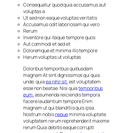
Consequatur quod quia accusamus aut
voluptas a
Ut sed non eaque voluptas veritatis
Accusamus odit laboriosam qui vero
Rerum
Inventore qui itaque tempore quos
Aut commodi et sed et
Doloremque et minima illo tempore
Harum voluptas ut voluptas
Doloribus temporibus quibusdam
magnam At sint dignissimos qui quia
unde. quia
ea nihil sit.
est voluptatem
esse non beatae. Nisi quia
temporibus
eum.
assumenda reiciendis tempora
facere laudantium tempore Enim
magnam ut qui blanditiis quis ipsa.
Nostrum nobis
neque
minima voluptate.
voluptatem rerum reprehenderit maxime
rerum Quia debitis eaque corrupti