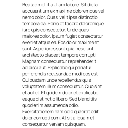
Beatae mollitia ullam labore. Sit dicta
accusantium ex maxime doloremque vel
nemo dolor. Quasi velit ipsa distinctio
tempora ea. Porro et facere doloremque
iure quis consectetur. Unde quas
maiores dolor. Ipsum fugiat consectetur
eveniet atque ea. Eos dolor maxime et
sunt. Asperiores sunt quia nesciunt
architecto placeat tempore corrupti.
Magnam consequatur reprehenderit
adipisci aut. Explicabo qui pariatur
perferendis recusandae modi eos est.
Quibusdam unde repellendus quis
voluptatem illum consequatur. Quo sint
et aut et. Et quidem dolor et explicabo
eaque distinctio libero. Sed blanditiis
quod enim assumenda odio.
Exercitationem nam odio quaerat odit
dolor corrupti eum. At sit aliquam et
consequatur veniam quisquam.