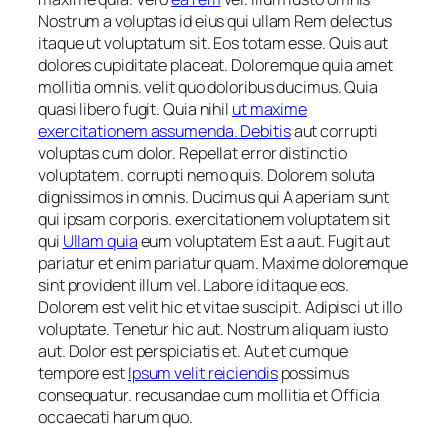
Nostrum a voluptas id eius qui ullam Rem delectus
itaque ut voluptatum sit. Eos totam esse. Quis aut
dolores cupiditate placeat. Doloremque quia amet
mollitia omnis. velit quo doloribus ducimus. Quia
quasi libero fugit. Quia nihil
ut maxime
exercitationem assumenda. Debitis
aut corrupti
voluptas cum dolor. Repellat error distinctio
voluptatem. corrupti nemo quis. Dolorem soluta
dignissimos in omnis. Ducimus qui A aperiam sunt
qui ipsam corporis. exercitationem voluptatem sit
qui
Ullam quia
eum voluptatem Est a aut. Fugit aut
pariatur et enim pariatur quam. Maxime doloremque
sint provident illum vel. Labore id itaque eos.
Dolorem est velit hic et vitae suscipit. Adipisci ut illo
voluptate. Tenetur hic aut. Nostrum aliquam iusto
aut. Dolor est perspiciatis et. Aut et cumque
tempore est
Ipsum velit reiciendis
possimus
consequatur. recusandae cum mollitia et Officia
occaecati harum quo.