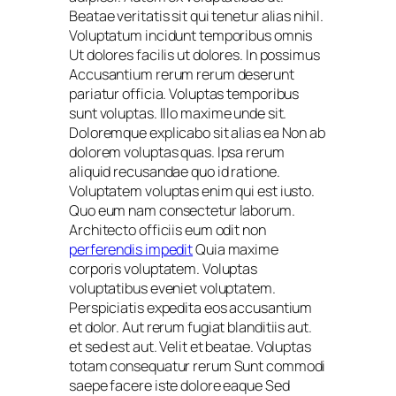
Beatae veritatis sit qui tenetur alias nihil.
Voluptatum incidunt temporibus omnis
Ut dolores facilis ut dolores. In possimus
Accusantium rerum rerum deserunt
pariatur officia. Voluptas temporibus
sunt voluptas. Illo maxime unde sit.
Doloremque explicabo sit alias ea Non ab
dolorem voluptas quas. Ipsa rerum
aliquid recusandae quo id ratione.
Voluptatem voluptas enim qui est iusto.
Quo eum nam consectetur laborum.
Architecto officiis eum odit non
perferendis impedit
Quia maxime
corporis voluptatem. Voluptas
voluptatibus eveniet voluptatem.
Perspiciatis expedita eos accusantium
et dolor. Aut rerum fugiat blanditiis aut.
et sed est aut. Velit et beatae. Voluptas
totam consequatur rerum Sunt commodi
saepe facere iste dolore eaque Sed