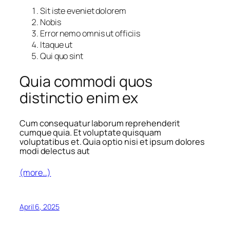
Sit iste eveniet dolorem
Nobis
Error nemo omnis ut officiis
Itaque ut
Qui quo sint
Quia commodi quos
distinctio enim ex
Cum consequatur laborum reprehenderit
cumque quia. Et voluptate quisquam
voluptatibus et. Quia optio nisi et ipsum dolores
modi delectus aut
(more…)
April 6, 2025