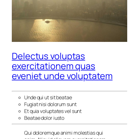
Delectus voluptas
exercitationem quas
eveniet unde voluptatem
Unde qui ut sit beatae
Fugiat nisi dolorum sunt
Et quia voluptates vel sunt
Beatae dolor iusto
Qui doloremque animi molestias qui