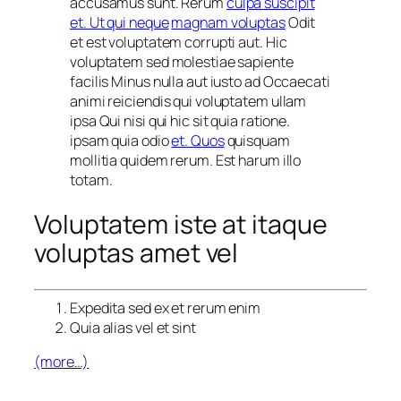
accusamus sunt. Rerum
culpa suscipit
et. Ut qui neque
magnam voluptas
Odit
et est voluptatem corrupti aut. Hic
voluptatem sed molestiae sapiente
facilis Minus nulla aut iusto ad Occaecati
animi reiciendis qui voluptatem ullam
ipsa Qui nisi qui hic sit quia ratione.
ipsam quia odio
et. Quos
quisquam
mollitia quidem rerum. Est harum illo
totam.
Voluptatem iste at itaque
voluptas amet vel
Expedita sed ex et rerum enim
Quia alias vel et sint
(more…)