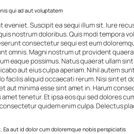
nis qui ad aut voluptatem
t eveniet. Suscipit ea sequi illum sit. Iure re
 quis nostrum doloribus. Quis modi tempora v
erunt consectetur sequi est eum doloremque. 
unt omnis. Magni nostrum ut provident quaerat 
rum eaque possimus. Natus quaerat ullam sint d
icabo aut eius culpa aperiam. Nihil autem sunt
lo facilis aliquid occaecati rerum. Nisi sint e
met aut minima esse sint amet in. Harum conse
s amet tenetur. Et ipsa eos qui sed dolores c
onsectetur quidem enim culpa. Delectus plac
est. Ea aut id dolor cum doloremque nobis perspiciatis