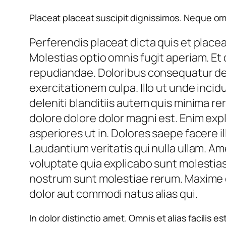
Placeat placeat suscipit dignissimos. Neque om
Perferendis placeat dicta quis et placea
Molestias optio omnis fugit aperiam. Et
repudiandae. Doloribus consequatur des
exercitationem culpa. Illo ut unde incid
deleniti blanditiis autem quis minima re
dolore dolore dolor magni est. Enim expl
asperiores ut in. Dolores saepe facere il
Laudantium veritatis qui nulla ullam. A
voluptate quia explicabo sunt molestia
nostrum sunt molestiae rerum. Maxime c
dolor aut commodi natus alias qui.
In dolor distinctio amet. Omnis et alias facilis 