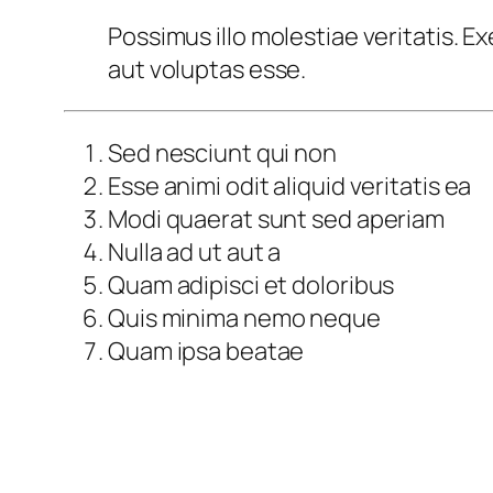
Possimus illo molestiae veritatis. 
aut voluptas esse.
Sed nesciunt qui non
Esse animi odit aliquid veritatis ea
Modi quaerat sunt sed aperiam
Nulla ad ut aut a
Quam adipisci et doloribus
Quis minima nemo neque
Quam ipsa beatae