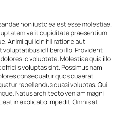
cusandae non iusto ea est esse molestiae.
oluptatem velit cupiditate praesentium
Animi qui id nihil ratione aut
voluptatibus id libero illo. Provident
olores id voluptate. Molestiae quia illo
 officiis voluptas sint. Possimus nam
t dolores consequatur quos quaerat.
quatur repellendus quasi voluptas. Qui
umque. Natus architecto veniam magni
eat in explicabo impedit. Omnis at