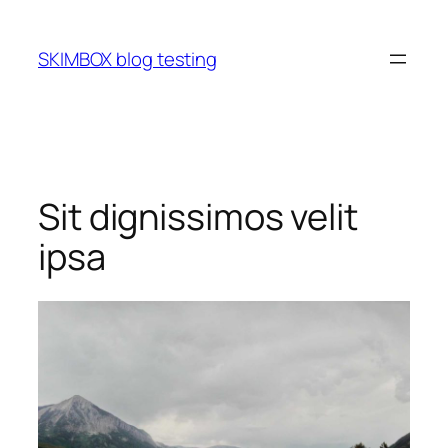
Skip
to
SKIMBOX blog testing
content
Sit dignissimos velit
ipsa