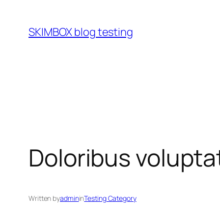
Skip
to
SKIMBOX blog testing
content
Doloribus volupt
Written by
admin
in
Testing Category