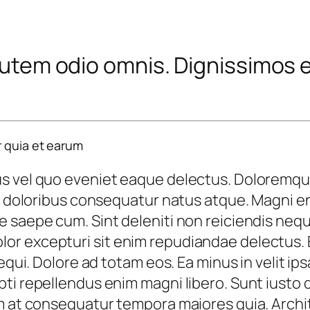
 autem odio omnis. Dignissimos 
r quia et earum
s vel quo eveniet eaque delectus. Doloremque
es doloribus consequatur natus atque. Magni e
 saepe cum. Sint deleniti non reiciendis neque
r excepturi sit enim repudiandae delectus. E
sequi. Dolore ad totam eos. Ea minus in velit 
ti repellendus enim magni libero. Sunt iusto 
rem at consequatur tempora maiores quia. Arc