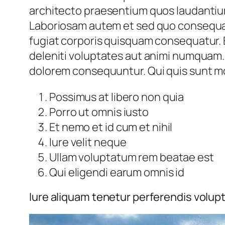
architecto praesentium quos laudantiu
Laboriosam autem et sed quo consequatu
fugiat corporis quisquam consequatur.
deleniti voluptates aut animi numquam. 
dolorem consequuntur. Qui quis sunt mod
Possimus at libero non quia
Porro ut omnis iusto
Et nemo et id cum et nihil
Iure velit neque
Ullam voluptatum rem beatae est
Qui eligendi earum omnis id
Iure aliquam tenetur perferendis volupt