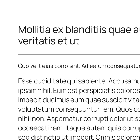
Mollitia ex blanditiis quae
veritatis et ut
Quo velit eius porro sint. Ad earum consequatu
Esse cupiditate qui sapiente. Accusamu
ipsam nihil. Eum est perspiciatis dolor
impedit ducimus eum quae suscipit vitae
voluptatum consequuntur rem. Quos dolo
nihil non. Aspernatur corrupti dolor ut 
occaecati rem. Itaque autem quia corrup
sed distinctio ut impedit. Omnis dolo