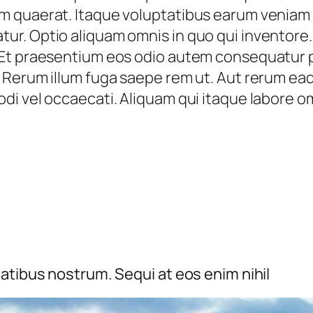
m quaerat. Itaque voluptatibus earum veniam
r. Optio aliquam omnis in quo qui inventore
 Et praesentium eos odio autem consequatur 
Rerum illum fuga saepe rem ut. Aut rerum eaqu
i vel occaecati. Aliquam qui itaque labore o
atibus nostrum. Sequi at eos enim nihil