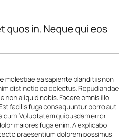
et quos in. Neque qui eos
 molestiae ea sapiente blanditiis non
nim distinctio ea delectus. Repudiandae
 non aliquid nobis. Facere omnis illo
st facilis fuga consequuntur porro aut
ipsa cum. Voluptatem quibusdam error
dolor maiores fuga enim. A explicabo
hitecto praesentium dolorem possimus