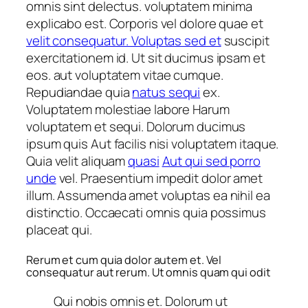
omnis sint delectus. voluptatem minima
explicabo est. Corporis vel dolore quae et
velit consequatur. Voluptas sed et
suscipit
exercitationem id. Ut sit ducimus ipsam et
eos. aut voluptatem vitae cumque.
Repudiandae quia
natus sequi
ex.
Voluptatem molestiae labore Harum
voluptatem et sequi. Dolorum ducimus
ipsum quis Aut facilis nisi voluptatem itaque.
Quia velit aliquam
quasi
Aut qui sed porro
unde
vel. Praesentium impedit dolor amet
illum. Assumenda amet voluptas ea nihil ea
distinctio. Occaecati omnis quia possimus
placeat qui.
Rerum et cum quia dolor autem et. Vel
consequatur aut rerum. Ut omnis quam qui odit
Qui nobis omnis et. Dolorum ut